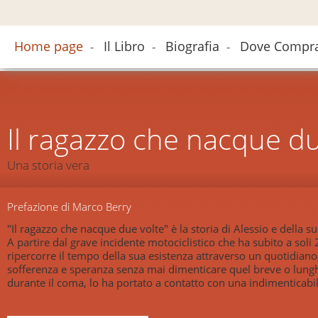
Home page
Il Libro
Biografia
Dove Compr
-
-
-
Il ragazzo che nacque du
Una storia vera
Prefazione di Marco Berry
"Il ragazzo che nacque due volte" è la storia di Alessio e della su
A partire dal grave incidente motociclistico che ha subito a soli 
ripercorre il tempo della sua esistenza attraverso un quotidiano
sofferenza e speranza senza mai dimenticare quel breve o lung
durante il coma, lo ha portato a contatto con una indimenticabile